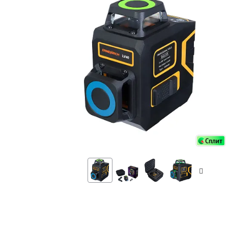
Аксессуа
видения
Приборы ночного видения
Распрод
Тепловизоры
Распрод
Прицелы
ценам
Фотогаджеты
Распрод
Метеостанции, барометры, часы
Discovery (Дискавери)
Оптика для детей Levenhuk LabZZ
Астропланетарии
Подарки
Хиты продаж
Акции