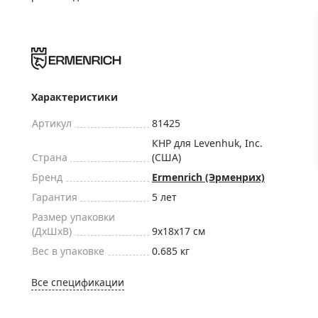
ры для приборов ночного
Глобусы интерактивные
Лазерные дальномеры
ажа
Штативы
Сумки, кейсы, чехлы
ажа оптики по специальным
Средства для очистки оптики
Характеристики
ажа выставочных образцов
Трихинеллоскопы
Артикул
81425
Карты, постеры, литература
КНР для Levenhuk, Inc.
Страна
(США)
Фонари
Бренд
Ermenrich (Эрменрих)
Элементы питания, карты па
Гарантия
5 лет
Фотоловушки
Размер упаковки
Экшн-камеры
(ДxШxВ)
9x18x17 см
Фотооборудование
Вес в упаковке
0.685 кг
Мерч
Все спецификации