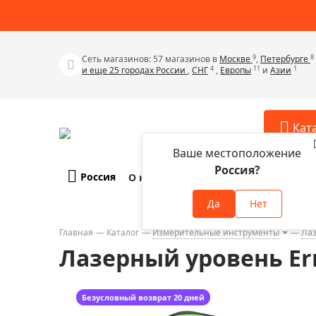
9
8
Сеть магазинов: 57 магазинов в
Москве
,
Петербурге
4
11
1
и еще 25 городах России
,
СНГ
,
Европы
и
Азии
Кат
Ваше местоположение
Россия?
Россия
О компании
Оплата и доставка
Телескопы
Аксессу
Да
Нет
Аксессуа
Микроскопы
Аксессуа
Главная
Каталог
Измерительные инструменты
Ла
Бинокли
Лазерный уровень Er
Аксессуа
Зрительные трубы
Аксессуа
Лупы
Аксессуа
Безусловный возврат 20 дней
Монокуляры