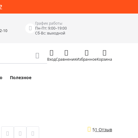
?
График работы
Пн-Пт: 9:00–19:00
42-10
Сб-Вс: выходной
Вход
Сравнения
Избранное
Корзина
о
Полезное
Измерительные инструменты
Измерительные рулетки
Лазерные уровни
 Junior
Цифровые уровни и угломеры
ов
Электроизмерительные приборы
5
1 Отзыв
Приборы неразрушающего контроля