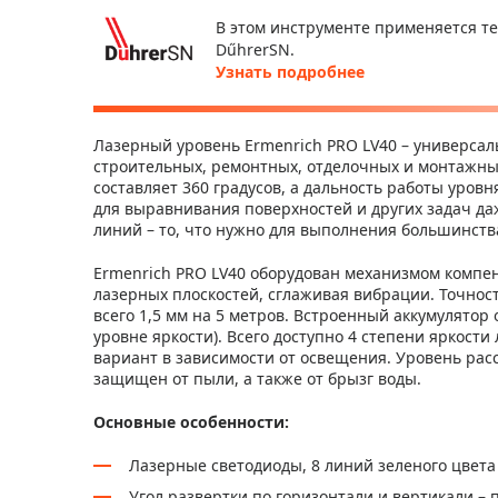
В этом инструменте применяется т
DűhrerSN.
Узнать подробнее
Лазерный уровень Ermenrich PRO LV40 – универсал
строительных, ремонтных, отделочных и монтажных
составляет 360 градусов, а дальность работы уровн
для выравнивания поверхностей и других задач д
линий – то, что нужно для выполнения большинства
Ermenrich PRO LV40 оборудован механизмом компе
лазерных плоскостей, сглаживая вибрации. Точнос
всего 1,5 мм на 5 метров. Встроенный аккумулятор
уровне яркости). Всего доступно 4 степени яркост
вариант в зависимости от освещения. Уровень рас
защищен от пыли, а также от брызг воды.
Основные особенности:
Лазерные светодиоды, 8 линий зеленого цвета
Угол развертки по горизонтали и вертикали – 