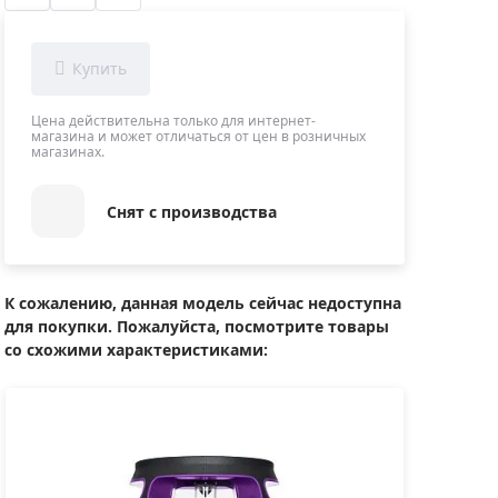
Приборы теплового контроля
Приборы для обслуживания сетей
Детекторы проводки
Влагомеры (датчики влажности)
Цена действительна только для интернет-
магазина и может отличаться от цен в розничных
Лазерные дальномеры
магазинах.
Измерители параметров окружающей
среды
Снят с производства
Термометры кулинарные (термощупы)
Видеоэндоскопы
мяти
Курвиметры
К сожалению, данная модель сейчас недоступна
для покупки. Пожалуйста, посмотрите товары
Тестеры качества воды
со схожими характеристиками:
Нивелиры оптические
Металлоискатели
Теодолиты
Прочее