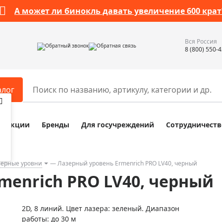
А может ли бинокль давать увеличение 600 крат
Вся Россия
Обратный звонок
Обратная связь
8 (800) 550-
алог
Акции
Бренды
Для госучреждений
Сотрудничеств
ары
Разное
ры для телескопов
Обучающие наборы
ры для микроскопов
Компасы
зерные уровни
Лазерный уровень Ermenrich PRO LV40, черный
menrich PRO LV40, черный
ры для зрительных труб
Наборы исследователя Bresser
ры для биноклей
Наборы для химических опыт
2D, 8 линий. Цвет лазера: зеленый. Диапазон
ры для луп
Глобусы
работы: до 30 м