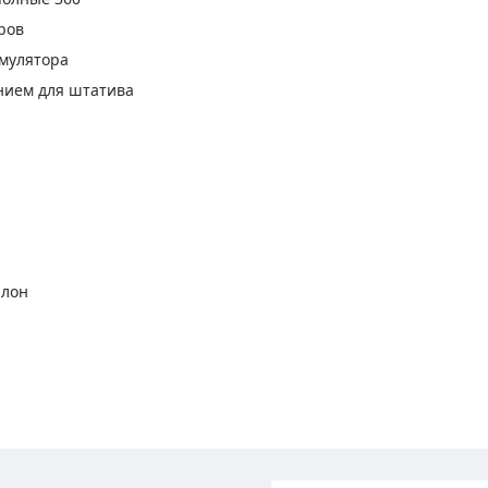
ров
умулятора
нием для штатива
алон