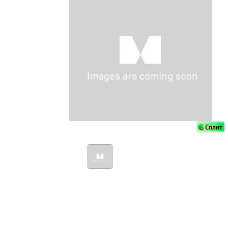
Аксессуа
видения
Приборы ночного видения
Распрод
Тепловизоры
Распрод
Прицелы
ценам
Фотогаджеты
Распрод
Метеостанции, барометры, часы
Discovery (Дискавери)
Оптика для детей Levenhuk LabZZ
Астропланетарии
Подарки
Хиты продаж
Акции