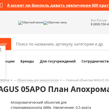
А может ли бинокль давать увеличение 600 крат
Вся Россия
Обратный звонок
Обратная связь
8 (800) 550-
алог
Акции
Бренды
Для госучреждений
Сотрудничеств
ары
Разное
ры для телескопов
Обучающие наборы
ры для микроскопов
Компасы
скопов
Объективы для микроскопов
Главный объектив MAGUS 05
GUS 05APO План Апохрома
ры для зрительных труб
Наборы исследователя Bresser
ры для биноклей
Наборы для химических опыт
Апохроматический объектив для
ры для луп
Глобусы
стереомикроскопа Аббе. Увеличение: 0,5 крата