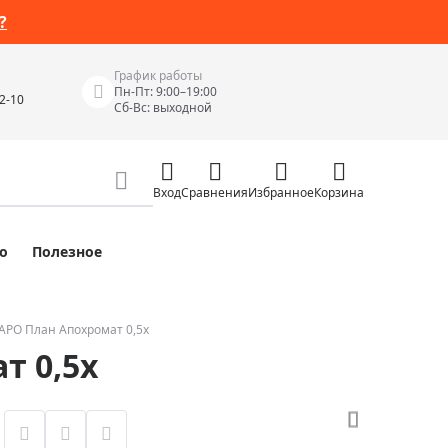
?
График работы
Пн-Пт: 9:00–19:00
42-10
Сб-Вс: выходной
Вход
Сравнения
Избранное
Корзина
о
Полезное
Измерительные инструменты
Измерительные рулетки
Лазерные уровни
APO План Апохромат 0,5х
т 0,5х
 Junior
Цифровые уровни и угломеры
ов
Электроизмерительные приборы
Приборы неразрушающего контроля