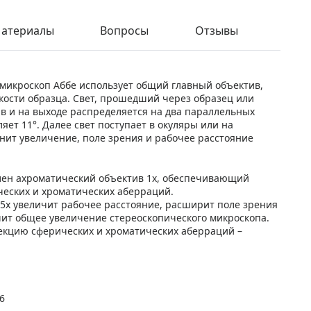
атериалы
Вопросы
Отзывы
икроскоп Аббе использует общий главный объектив,
кости образца. Свет, прошедший через образец или
ив и на выходе распределяется на два параллельных
яет 11°. Далее свет поступает в окуляры или на
нит увеличение, поле зрения и рабочее расстояние
влен ахроматический объектив 1х, обеспечивающий
ческих и хроматических аберраций.
5х увеличит рабочее расстояние, расширит поле зрения
шит общее увеличение стереоскопического микроскопа.
екцию сферических и хроматических аберраций –
6