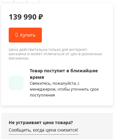
Приборы теплового контроля
Приборы для обслуживания сетей
139 990 ₽
Детекторы проводки
Влагомеры (датчики влажности)
Лазерные дальномеры
Измерители параметров окружающей
Цена действительна только для интернет-
магазина и может отличаться от цен в розничных
среды
магазинах.
Термометры кулинарные (термощупы)
Товар поступит в ближайшее
Видеоэндоскопы
время
мяти
Свяжитесь, пожалуйста, с
Курвиметры
менеджером, чтобы уточнить срок
Тестеры качества воды
поступления
Нивелиры оптические
Металлоискатели
Не устраивает цена товара?
Теодолиты
Сообщить, когда цена снизится!
Прочее