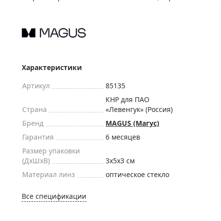
ры для приборов ночного
Глобусы интерактивные
Лазерные дальномеры
ажа
Штативы
Сумки, кейсы, чехлы
ажа оптики по специальным
Средства для очистки оптики
Характеристики
ажа выставочных образцов
Трихинеллоскопы
Артикул
85135
Карты, постеры, литература
КНР для ПАО
Страна
«Левенгук» (Россия)
Фонари
Бренд
MAGUS (Магус)
Элементы питания, карты па
Гарантия
6 месяцев
Фотоловушки
Размер упаковки
Экшн-камеры
(ДxШxВ)
3x5x3 см
Фотооборудование
Материал линз
оптическое стекло
Мерч
Все спецификации