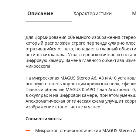
Описание
Характеристики
М
Для формирования объемного изображения стереом
который расположен строго перпендикулярно плос
отразившийся от него, попадает в главный объект
оптических канала. Угол стереоскопичности составл
цифровую камеру. Замена главного объектива изме
микроскопа.
На микроскопах MAGUS Stereo A6, А8 и А10 устано
высокую степень коррекции кривизны поля, сфери
Главный объектив MAGUS 05APO План Апохромат 0,
в окулярах и на цифровой камере, при этом умень
Апохроматическая оптическая схема улучшит корр
изображение станет четче и яснее.
Совместимость:
Микроскоп стереоскопический MAGUS Stereo A