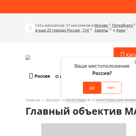
9
8
Сеть магазинов: 57 магазинов в
Москве
,
Петербурге
4
11
1
и еще 25 городах России
,
СНГ
,
Европы
и
Азии
Кат
Ваше местоположение
Россия?
Россия
О компании
Оплата и доставка
Телескопы
Аксессу
Да
Нет
Аксессуа
Микроскопы
Аксессуа
Главная
Каталог
Аксессуары
Аксессуары для микро
Бинокли
Главный объектив MA
Аксессуа
Зрительные трубы
Аксессуа
Лупы
Аксессуа
Монокуляры