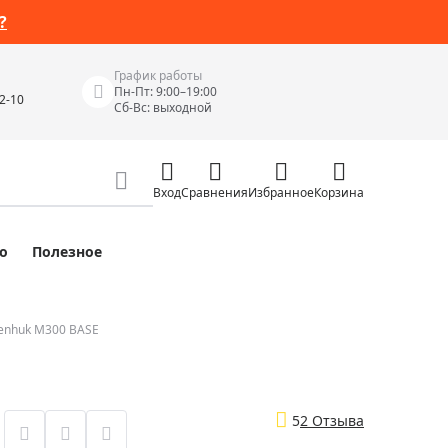
?
График работы
Пн-Пт: 9:00–19:00
42-10
Сб-Вс: выходной
Вход
Сравнения
Избранное
Корзина
о
Полезное
Измерительные инструменты
Измерительные рулетки
Лазерные уровни
enhuk M300 BASE
 Junior
Цифровые уровни и угломеры
ов
Электроизмерительные приборы
5
2 Отзыва
Приборы неразрушающего контроля