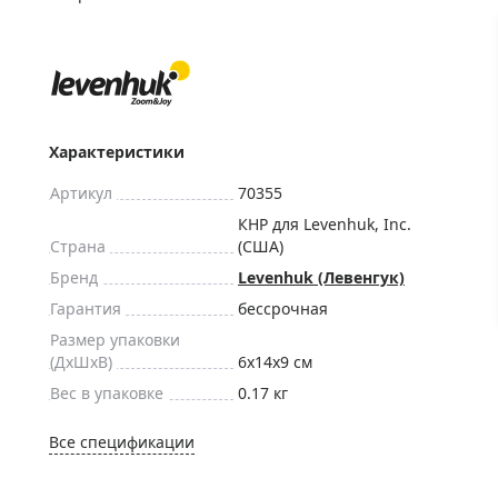
ры для приборов ночного
Глобусы интерактивные
Лазерные дальномеры
ажа
Штативы
Сумки, кейсы, чехлы
ажа оптики по специальным
Средства для очистки оптики
Характеристики
ажа выставочных образцов
Трихинеллоскопы
Артикул
70355
Карты, постеры, литература
КНР для Levenhuk, Inc.
Страна
(США)
Фонари
Бренд
Levenhuk (Левенгук)
Элементы питания, карты па
Гарантия
бессрочная
Фотоловушки
Размер упаковки
Экшн-камеры
(ДxШxВ)
6x14x9 см
Фотооборудование
Вес в упаковке
0.17 кг
Мерч
Все спецификации