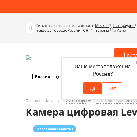
9
8
Сеть магазинов: 57 магазинов в
Москве
,
Петербурге
4
11
1
и еще 25 городах России
,
СНГ
,
Европы
и
Азии
Кат
Ваше местоположение
Россия?
Россия
О компании
Оплата и доставка
Телескопы
Аксессу
Да
Нет
Аксессуа
Микроскопы
Аксессуа
Главная
Каталог
Аксессуары
Аксессуары для микро
Бинокли
Камера цифровая Lev
Аксессуа
Зрительные трубы
Аксессуа
Лупы
Аксессуа
Бессрочная Гарантия
Монокуляры