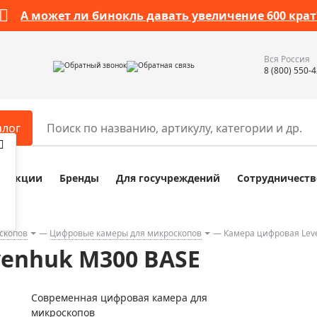
А может ли бинокль давать увеличение 600 крат
Вся Россия
Обратный звонок
Обратная связь
8 (800) 550-
алог
Акции
Бренды
Для госучреждений
Сотрудничеств
ары
Разное
ры для телескопов
Обучающие наборы
ры для микроскопов
Компасы
скопов
Цифровые камеры для микроскопов
Камера цифровая Lev
enhuk M300 BASE
ры для зрительных труб
Наборы исследователя Bresser
ры для биноклей
Наборы для химических опыт
Современная цифровая камера для
ры для луп
Глобусы
микроскопов