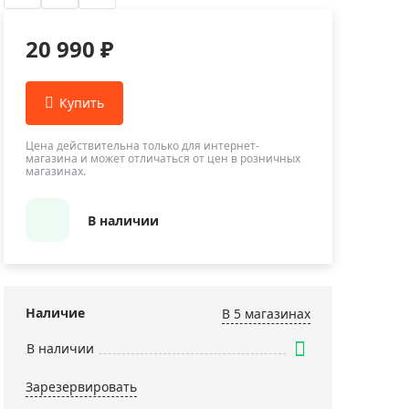
Приборы теплового контроля
Приборы для обслуживания сетей
20 990 ₽
Детекторы проводки
Влагомеры (датчики влажности)
Лазерные дальномеры
Измерители параметров окружающей
Цена действительна только для интернет-
магазина и может отличаться от цен в розничных
среды
магазинах.
Термометры кулинарные (термощупы)
Видеоэндоскопы
В наличии
мяти
Курвиметры
Тестеры качества воды
Нивелиры оптические
Наличие
В 5 магазинах
Металлоискатели
В наличии
Теодолиты
Зарезервировать
Прочее