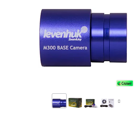
Аксессуа
видения
Приборы ночного видения
Распрод
Тепловизоры
Распрод
Прицелы
ценам
Фотогаджеты
Распрод
Метеостанции, барометры, часы
Discovery (Дискавери)
Оптика для детей Levenhuk LabZZ
Астропланетарии
Подарки
Хиты продаж
Акции