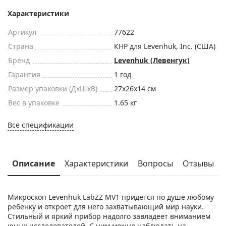
Характеристики
Артикул
77622
Страна
КНР для Levenhuk, Inc. (США)
Бренд
Levenhuk (Левенгук)
Гарантия
1 год
Размер упаковки (ДxШxВ)
27x26x14 см
Вес в упаковке
1.65 кг
Все спецификации
Описание
Характеристики
Вопросы
Отзывы
Микроскоп Levenhuk LabZZ MV1 придется по душе любому
ребенку и откроет для него захватывающий мир науки.
Стильный и яркий прибор надолго завладеет вниманием
юных исследователей. С ним можно наблюдать на