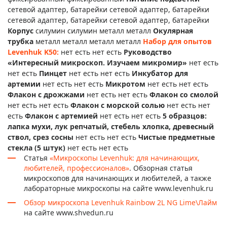
сетевой адаптер, батарейки сетевой адаптер, батарейки
сетевой адаптер, батарейки сетевой адаптер, батарейки
Корпус
силумин силумин металл металл
Окулярная
трубка
металл металл металл металл
Набор для опытов
Levenhuk K50:
нет есть нет есть
Руководство
«Интересный микроскоп. Изучаем микромир»
нет есть
нет есть
Пинцет
нет есть нет есть
Инкубатор для
артемии
нет есть нет есть
Микротом
нет есть нет есть
Флакон с дрожжами
нет есть нет есть
Флакон со смолой
нет есть нет есть
Флакон с морской солью
нет есть нет
есть
Флакон с артемией
нет есть нет есть
5 образцов:
лапка мухи, лук репчатый, стебель хлопка, древесный
ствол, срез сосны
нет есть нет есть
Чистые предметные
стекла (5 штук)
нет есть нет есть
Статья
«Микроскопы Levenhuk: для начинающих,
любителей, профессионалов»
. Обзорная статья
микроскопов для начинающих и любителей, а также
лабораторные микроскопы на сайте www.levenhuk.ru
Обзор микроскопа Levenhuk Rainbow 2L NG Lime\Лайм
на сайте www.shvedun.ru