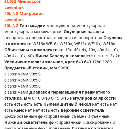
3L NG
Микроскоп
Levenhuk
40L NG
Микроскоп
Levenhuk
50L NG
Тип насадки
монокулярная монокулярная
монокулярная монокулярная
Окулярная насадка
поворотная поворотная поворотная поворотная
Окуляры
в комплекте
WF16х WF16х WF10x, WF16x WF10x, WF16x
Объективы в комплекте
4х, 10х, 40х 4х, 10х, 40х 4x, 10x,
40x 4x, 10x, 40x
Линза Барлоу в комплекте
нет нет 2x 2x
Увеличение максимальное, крат
640 640 1280 1280
Предметный столик, мм
90x90,
с зажимами 90x90,
с зажимами 90x90,
с зажимами 90x90,
с зажимами
Диапазон перемещения предметного
столика, мм
0-10 0-10 0-15 0-15
Регулировка яркости
есть есть есть есть
Пылезащитный чехол
нет есть нет
есть
Кейс
нет нет есть есть
Верхний осветитель
фиксированный фиксированный съемный съемный
Нижний осветитель
фиксированный фиксированный
фиксированный фиксированный
Питание подсветки