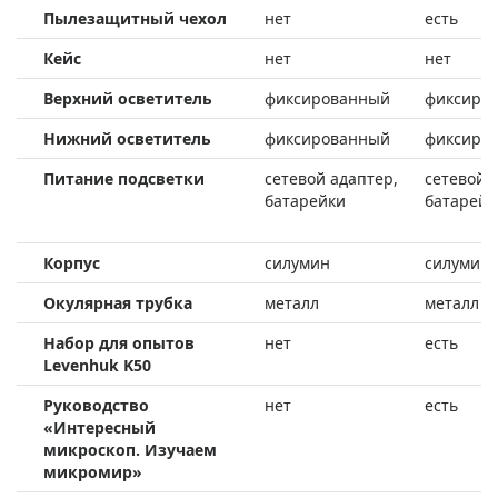
Пылезащитный чехол
нет
есть
Кейс
нет
нет
Верхний осветитель
фиксированный
фиксиро
Нижний осветитель
фиксированный
фиксиро
Питание подсветки
сетевой адаптер,
сетевой 
батарейки
батарейк
Корпус
силумин
силумин
Окулярная трубка
металл
металл
Набор для опытов
нет
есть
Levenhuk K50
Руководство
нет
есть
«Интересный
микроскоп. Изучаем
микромир»