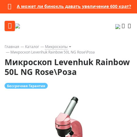
А может ли бинокль давать увеличение 600 крат?
Главная
Каталог
Микроскопы
Микроскоп Levenhuk Rainbow 50L NG Rose\Роза
Микроскоп Levenhuk Rainbow
50L NG Rose\Роза
Бессрочная Гарантия