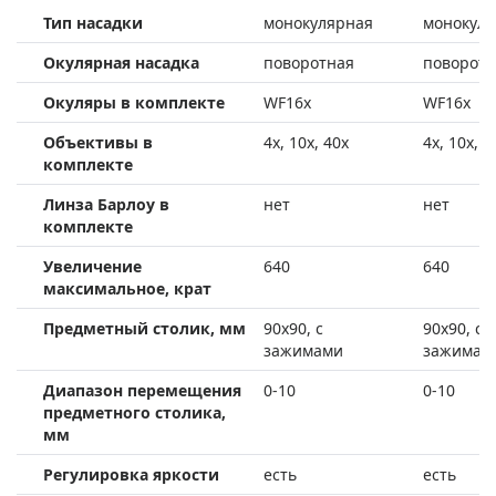
Тип насадки
монокулярная
монокуля
Окулярная насадка
поворотная
поворотн
Окуляры в комплекте
WF16х
WF16х
Объективы в
4х, 10х, 40х
4х, 10х, 4
комплекте
Линза Барлоу в
нет
нет
комплекте
Увеличение
640
640
максимальное, крат
Предметный столик, мм
90x90, с
90x90, с
зажимами
зажимам
Диапазон перемещения
0-10
0-10
предметного столика,
мм
Регулировка яркости
есть
есть