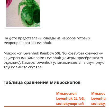
На фото представлены слайды из наборов готовых
микропрепаратов Levenhuk.
Микроскоп Levenhuk Rainbow 50L NG Rose\Роза совместим
с цифровыми камерами Levenhuk (камеры приобретаются
отдельно). Камеры Levenhuk устанавливаются в окулярную
трубку вместо окуляра.
Таблица сравнения микроскопов
Микроскоп
Микроск
Levenhuk 2L NG,
Levenhuk 
монокулярный
монокул