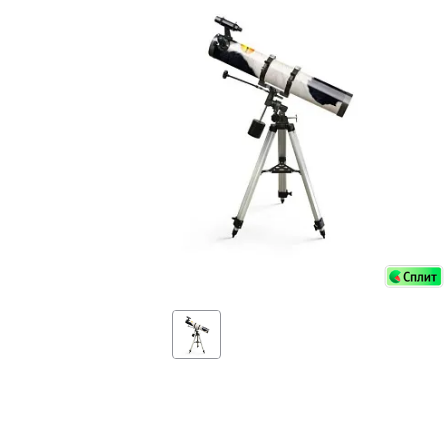
Аксессуа
видения
Приборы ночного видения
Распрод
Тепловизоры
Распрод
Прицелы
ценам
Фотогаджеты
Распрод
Метеостанции, барометры, часы
Discovery (Дискавери)
Оптика для детей Levenhuk LabZZ
Астропланетарии
Подарки
Хиты продаж
Акции