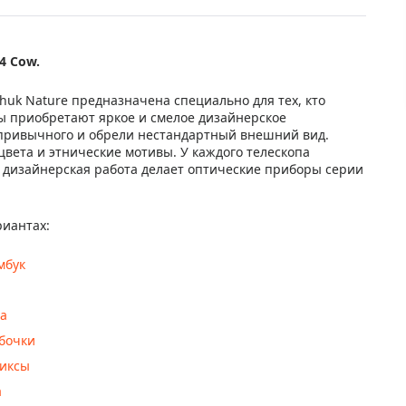
4 Cow.
uk Nature предназначена специально для тех, кто
 приобретают яркое и смелое дизайнерское
привычного и обрели нестандартный внешний вид.
цвета и этнические мотивы. У каждого телескопа
 дизайнерская работа делает оптические приборы серии
риантах:
мбук
и
за
абочки
миксы
а