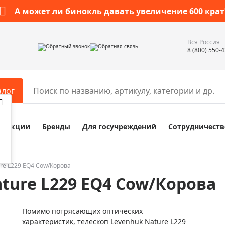
А может ли бинокль давать увеличение 600 крат
Вся Россия
Обратный звонок
Обратная связь
8 (800) 550-
алог
Акции
Бренды
Для госучреждений
Сотрудничеств
ары
Разное
ры для телескопов
Обучающие наборы
ры для микроскопов
Компасы
ure L229 EQ4 Cow/Корова
ture L229 EQ4 Cow/Корова
ры для зрительных труб
Наборы исследователя Bresser
ры для биноклей
Наборы для химических опыт
Помимо потрясающих оптических
ры для луп
Глобусы
характеристик, телескоп Levenhuk Nature L229