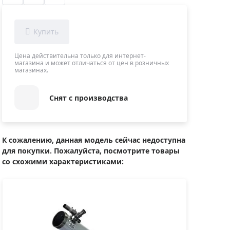
Приборы теплового контроля
Приборы для обслуживания сетей
Детекторы проводки
Влагомеры (датчики влажности)
Цена действительна только для интернет-
магазина и может отличаться от цен в розничных
Лазерные дальномеры
магазинах.
Измерители параметров окружающей
среды
Снят с производства
Термометры кулинарные (термощупы)
Видеоэндоскопы
мяти
Курвиметры
К сожалению, данная модель сейчас недоступна
для покупки. Пожалуйста, посмотрите товары
Тестеры качества воды
со схожими характеристиками:
Нивелиры оптические
Металлоискатели
Теодолиты
Прочее