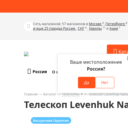
9
8
Сеть магазинов: 57 магазинов в
Москве
,
Петербурге
4
11
1
и еще 25 городах России
,
СНГ
,
Европы
и
Азии
Кат
Ваше местоположение
Россия?
Россия
О компании
Оплата и доставка
Телескопы
Аксессу
Да
Нет
Аксессуа
Микроскопы
Аксессуа
Главная
Каталог
Телескопы
Телескоп Levenhuk Nat
Бинокли
Телескоп Levenhuk Na
Аксессуа
Зрительные трубы
Аксессуа
Лупы
Аксессуа
Бессрочная Гарантия
Монокуляры