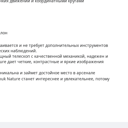
онких движений и координатными кругами
алон
раивается и не требует дополнительных инструментов
еских наблюдений.
ный телескоп с качественной механикой, надежен и
ture дает четкие, контрастные и яркие изображения
никальна и займет достойное место в арсенале
uk Nature станет интереснее и увлекательнее, потому