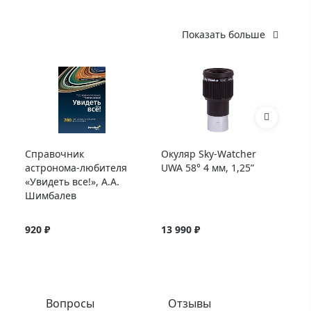
Показать больше
Справочник
Окуляр Sky-Watcher
Ад
астронома-любителя
UWA 58° 4 мм, 1,25”
дл
«Увидеть все!», А.А.
Шимбалев
920 ₽
13 990 ₽
3 
Вопросы
Отзывы