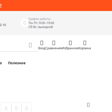
?
График работы
Пн-Пт: 9:00–19:00
42-10
Сб-Вс: выходной
Вход
Сравнения
Избранное
Корзина
о
Полезное
Измерительные инструменты
Измерительные рулетки
Лазерные уровни
 Junior
Цифровые уровни и угломеры
ов
Электроизмерительные приборы
Приборы неразрушающего контроля