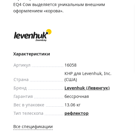
ры для приборов ночного
Глобусы интерактивные
EQ4 Cow выделяется уникальным внешним
оформлением «корова».
Лазерные дальномеры
ажа
Штативы
Сумки, кейсы, чехлы
ажа оптики по специальным
Средства для очистки оптики
ажа выставочных образцов
Трихинеллоскопы
Характеристики
Карты, постеры, литература
Артикул
16058
Фонари
КНР для Levenhuk, Inc.
Элементы питания, карты па
Страна
(США)
Фотоловушки
Бренд
Levenhuk (Левенгук)
Экшн-камеры
Гарантия
бессрочная
Фотооборудование
Вес в упаковке
13.06 кг
Тип телескопа
рефлектор
Мерч
Все спецификации