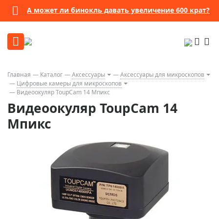
А может ли бинокль давать увеличение 600 крат?
Главная
Каталог
Аксессуары
Аксессуары для микроскопов
Цифровые камеры для микроскопов
Видеоокуляр ToupCam 14 Мпикс
Видеоокуляр ToupCam 14
Мпикс