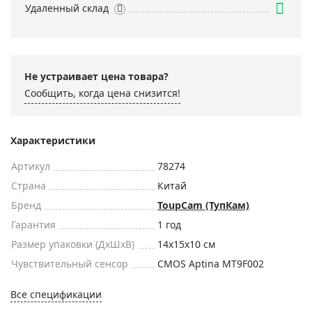
Удаленный склад
Не устраивает цена товара?
Сообщить, когда цена снизится!
Характеристики
Артикул
78274
Страна
Китай
Бренд
ToupCam (ТупКам)
Гарантия
1 год
Размер упаковки (ДxШxВ)
14x15x10 см
Чувствительный сенсор
CMOS Aptina MT9F002
Все спецификации