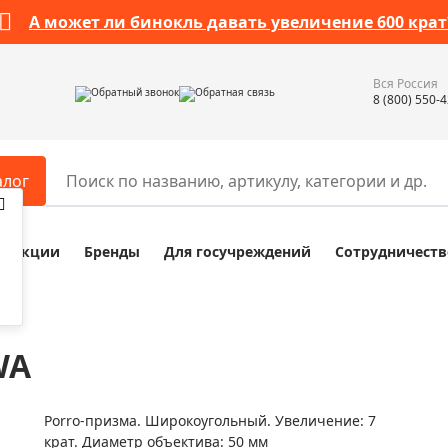
А может ли бинокль давать увеличение 600 крат
Вся Россия
Обратный звонок
Обратная связь
8 (800) 550-
алог
Акции
Бренды
Для госучреждений
Сотрудничеств
ары
Разное
ры для телескопов
Обучающие наборы
ры для микроскопов
Компасы
WA
ры для зрительных труб
Наборы исследователя Bresser
ры для биноклей
Наборы для химических опыт
Porro-призма. Широкоугольный. Увеличение: 7
ры для луп
Глобусы
крат. Диаметр объектива: 50 мм