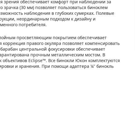
ля зрения обеспечивает комфорт при наблюдении за
 зрачка (30 мм) позволяет пользоваться биноклем
озможность наблюдения в глубоких сумерках. Полевые
рукции, неординарным подходом к дизайну и
еменного потребителя.
ослойным просветляющим покрытием обеспечивает
 коррекция правого окуляра позволяет компенсировать
 барабан центральной фокусировки обеспечивает
ь гарантирована прочным металлическим мостом. В
 объективов Eclipse™. Все бинокли Юкон комплектуются
ровки и хранения. При помощи адаптера ¼" бинокль