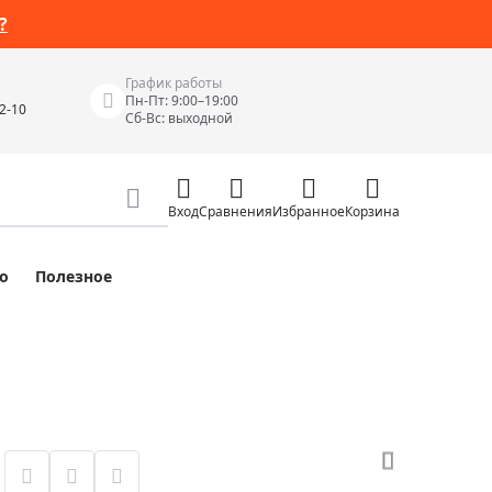
?
График работы
Пн-Пт: 9:00–19:00
42-10
Сб-Вс: выходной
Вход
Сравнения
Избранное
Корзина
о
Полезное
Измерительные инструменты
Измерительные рулетки
Лазерные уровни
 Junior
Цифровые уровни и угломеры
ов
Электроизмерительные приборы
Приборы неразрушающего контроля