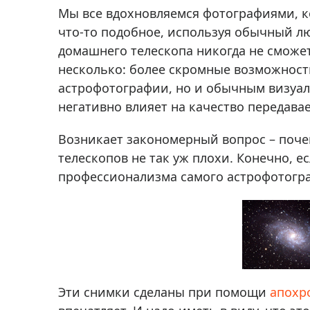
Аксессуа
Мы все вдохновляемся фотографиями, к
видения
Приборы ночного видения
что-то подобное, используя обычный лю
Распрод
Тепловизоры
домашнего телескопа никогда не сможет
несколько: более скромные возможност
Распрод
Прицелы
ценам
астрофотографии, но и обычным визуа
Фотогаджеты
Распрод
негативно влияет на качество передава
Метеостанции, барометры, часы
Возникает закономерный вопрос – поче
Discovery (Дискавери)
телескопов не так уж плохи. Конечно, 
Оптика для детей Levenhuk LabZZ
профессионализма самого астрофотогра
Астропланетарии
Подарки
Хиты продаж
Акции
Эти снимки сделаны при помощи
апохр