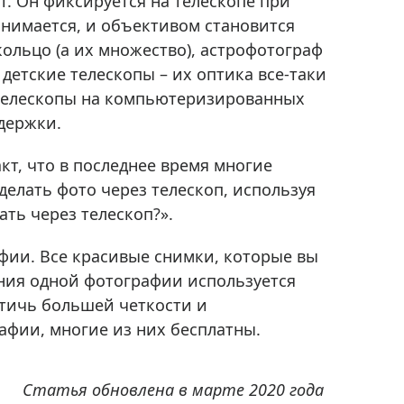
. Он фиксируется на телескопе при
снимается, и объективом становится
кольцо (а их множество), астрофотограф
детские телескопы – их оптика все-таки
 телескопы на компьютеризированных
держки.
акт, что в последнее время многие
делать фото через телескоп, используя
ть через телескоп?».
фии. Все красивые снимки, которые вы
ения одной фотографии используется
стичь большей четкости и
афии, многие из них бесплатны.
Статья обновлена в марте 2020 года