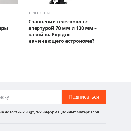
ТЕЛЕСКОПЫ
ТЕЛЕС
Сравнение телескопов с
Лучш
оры
апертурой 70 мм и 130 мм –
набл
какой выбор для
модел
начинающего астронома?
Подписаться
ние новостных и других информационных материалов