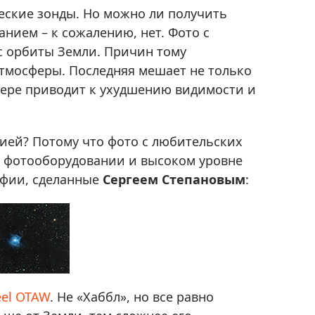
Приборы теплового контроля
еские зонды. Но можно ли получить
Приборы для обслуживания сетей
нием – к сожалению, нет. Фото с
Детекторы проводки
 с орбиты Земли. Причин тому
атмосферы. Последняя мешает не только
Влагомеры (датчики влажности)
ере приводит к ухудшению видимости и
Лазерные дальномеры
Измерители параметров окружающей
среды
ией? Потому что фото с любительских
Термометры кулинарные (термощупы)
ом фотооборудовании и высоком уровне
Видеоэндоскопы
афии, сделанные
мяти
Сергеем Степановым
:
Курвиметры
Тестеры качества воды
Нивелиры оптические
Металлоискатели
Теодолиты
eel OTAW
. Не «Хаббл», но все равно
Прочее