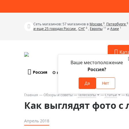
9
8
Сеть магазинов: 57 магазинов в
Москве
,
Петербурге
4
11
1
и еще 25 городах России
,
СНГ
,
Европы
и
Азии
Кат
Ваше местоположение
Россия?
Россия
О компании
Оплата и доставка
Телескопы
Аксессу
Да
Нет
Аксессуа
Микроскопы
Аксессуа
Главная
Обзоры и советы
Телескопы
Статьи
К
Бинокли
Как выглядят фото с
Аксессуа
Зрительные трубы
Аксессуа
Лупы
Апрель 2018
Аксессуа
Монокуляры