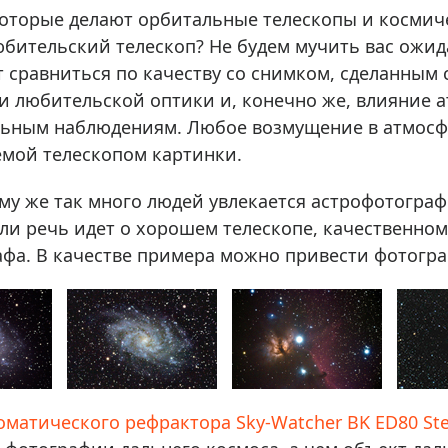
ры для приборов ночного
Глобусы интерактивные
оторые делают орбитальные телескопы и космич
Лазерные дальномеры
бительский телескоп? Не будем мучить вас ожида
ажа
Штативы
 сравниться по качеству со снимком, сделанным
и любительской оптики и, конечно же, влияние 
Сумки, кейсы, чехлы
ажа оптики по специальным
льным наблюдениям. Любое возмущение в атмосф
Средства для очистки оптики
ажа выставочных образцов
емой телескопом картинки.
Трихинеллоскопы
Карты, постеры, литература
му же так много людей увлекается астрофотограф
Фонари
если речь идет о хорошем телескопе, качественн
фа. В качестве примера можно привести фотогр
Элементы питания, карты па
Фотоловушки
Экшн-камеры
Фотооборудование
Мерч
оматического рефрактора Sky-Watcher BK ED80 St