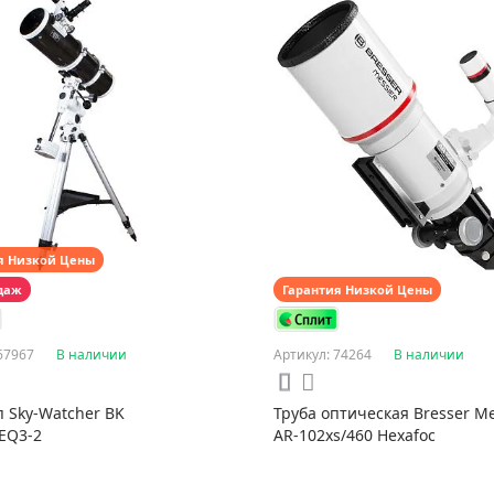
я Низкой Цены
даж
Гарантия Низкой Цены
67967
В наличии
Артикул: 74264
В наличии
п Sky-Watcher BK
Труба оптическая Bresser Me
EQ3-2
AR-102xs/460 Hexafoc