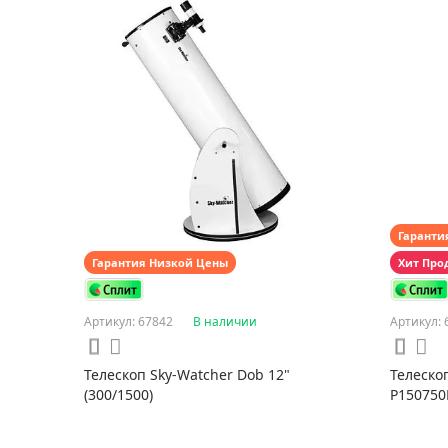
Гаранти
Гарантия Низкой Цены
Хит Про
Артикул: 67842
В наличии
Артикул: 
Телескоп Sky-Watcher Dob 12"
Телеско
(300/1500)
P150750