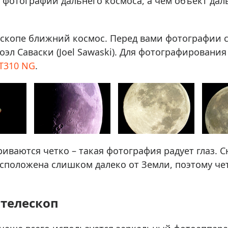
то фотографии дальнего космоса, а чем объект дал
ескопе ближний космос. Перед вами фотографии 
оэл Саваски (Joel Sawaski). Для фотографировани
T310 NG
.
иваются четко – такая фотография радует глаз. С
расположена слишком далеко от Земли, поэтому че
 телескоп