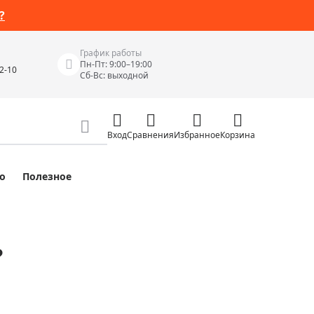
?
График работы
Пн-Пт: 9:00–19:00
42-10
Сб-Вс: выходной
Вход
Сравнения
Избранное
Корзина
о
Полезное
Измерительные инструменты
Измерительные рулетки
Лазерные уровни
?
 Junior
Цифровые уровни и угломеры
ов
Электроизмерительные приборы
Приборы неразрушающего контроля