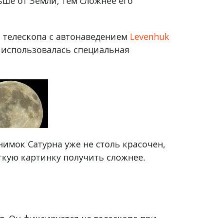
ьше от Земли, тем сложнее его
с телескопа с автонаведением
Levenhuk
я использовалась специальная
нимок Сатурна уже не столь красочен,
ткую картинку получить сложнее.