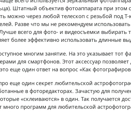
чаще всего используется зеркальный фотоаппарат
ьца). Штатный объектив фотоаппарата при этом 
ать можно через любой телескоп с резьбой под Т-
лей. Разве что мы не рекомендуем использовать 
 Лучше всего для фото- и видеосъемки выбирать
оляет более эффективно использовать длинные вы
оступное многим занятие. На это указывает тот ф
ерами для смартфонов. Этот аксессуар позволяет 
это еще один ответ на вопрос «Как фотографирова
 про еще один секрет любительской астрофотогра
аботанные в фоторедакторах. Зачастую для получ
которые «склеиваются» в один. Так получается до
т много программ для любительской астрофотогр