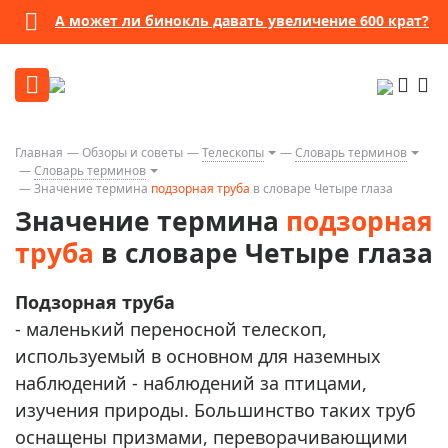
А может ли бинокль давать увеличение 600 крат?
Главная
Обзоры и советы
Телескопы
Словарь терминов
Словарь терминов
Значение термина
подзорная труба
в словаре Четыре глаза
Значение термина
подзорная
труба
в словаре Четыре глаза
Подзорная труба
- маленький переносной телескоп,
используемый в основном для наземных
наблюдений - наблюдений за птицами,
изучения природы. Большинство таких труб
оснащены призмами, переворачивающими