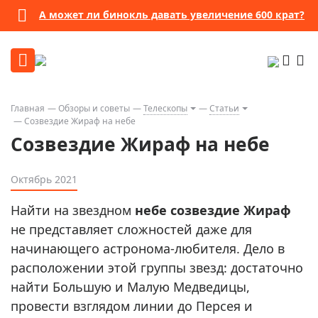
А может ли бинокль давать увеличение 600 крат?
Главная
Обзоры и советы
Телескопы
Статьи
Созвездие Жираф на небе
Созвездие Жираф на небе
Октябрь 2021
Найти на звездном
небе созвездие Жираф
не представляет сложностей даже для
начинающего астронома-любителя. Дело в
расположении этой группы звезд: достаточно
найти Большую и Малую Медведицы,
провести взглядом линии до Персея и