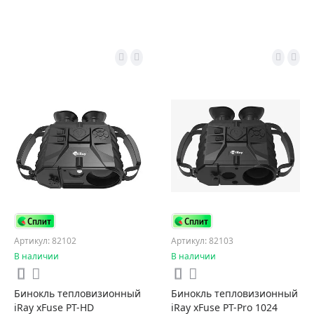
Артикул: 82102
Артикул: 82103
В наличии
В наличии
Бинокль тепловизионный
Бинокль тепловизионный
iRay xFuse PT-HD
iRay xFuse PT-Pro 1024