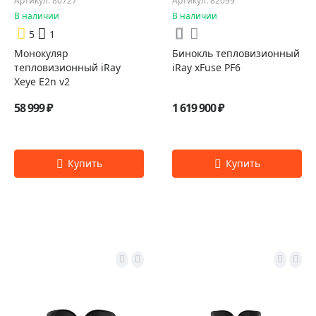
Артикул: 80727
Артикул: 82099
В наличии
В наличии
5
1
Монокуляр
Бинокль тепловизионный
тепловизионный iRay
iRay xFuse PF6
Xeye E2n v2
58 999 ₽
1 619 900 ₽